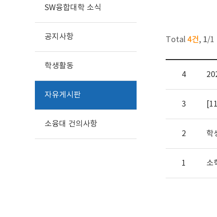
SW융합대학 소식
공지사항
4건
1
Total
,
/
1
학생활동
4
20
자유게시판
3
[1
소융대 건의사항
2
학
1
소