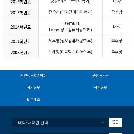
2016학년도
강경란(소프트웨어학과)
대상
2015학년도
장우진(디지털미디어학과)
우수상
Teemu H.
2014학년도
대상
Laine(정보컴퓨터공학과)
2011학년도
서주영(정보컴퓨터공학부)
우수상
2008학년도
석혜정(디지털미디어학부)
우수상
개인정보처리방침
중앙도서관
학사정보
장학정보
E-클래스
대학/대학원 선택
GO