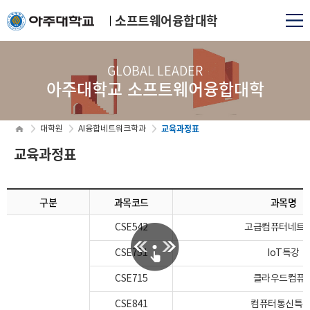
소프트웨어융합대학
GLOBAL LEADER
아주대학교 소프트웨어융합대학
교육과정표
대학원
AI융합네트워크학과
교육과정표
구분
과목코드
과목명
CSE542
고급컴퓨터네트
CSE751
IoT특강
CSE715
클라우드컴퓨
CSE841
컴퓨터통신특강