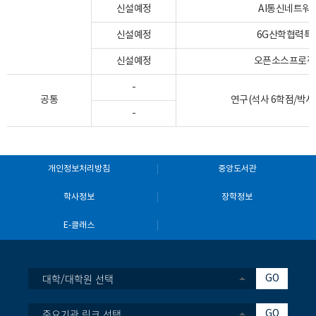
신설예정
AI통신네트워
신설예정
6G산학협력특
신설예정
오픈소스프로젝
-
공통
연구(석사 6학점/박사 
-
개인정보처리방침
중앙도서관
학사정보
장학정보
E-클래스
대학/대학원 선택
GO
중요기관 링크 선택
GO