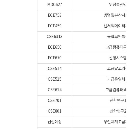
MDC627
위성통신망
ECE753
병렬및분산시스
ECE459
센서빅데이터처
CSE6313
융합보안특강
ECE650
고급컴퓨터구
ECE670
선형시스템
CSE514
고급알고리즘
CSE515
고급운영체제
CSE614
고급컴퓨터비
CSE701
산학연구1
CSE801
산학연구2
신설예정
무인체계고급제