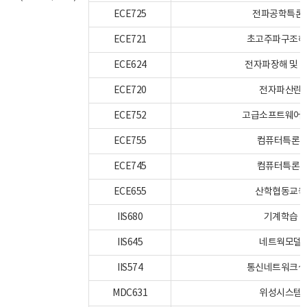
ECE725
전파공학특론
ECE721
초고주파구조해
ECE624
전자파장해 및 
ECE720
전자파산란
ECE752
고급소프트웨어
ECE755
컴퓨터특론1
ECE745
컴퓨터특론2
ECE655
산학협동교육
IIS680
기계학습
IIS645
네트웍모델
IIS574
통신네트워크설
MDC631
위성시스템