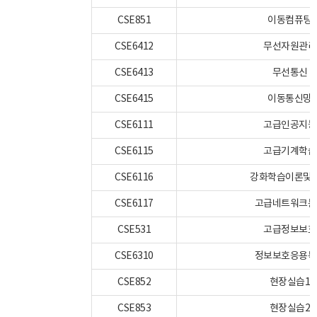
CSE851
이동컴퓨팅
CSE6412
무선자원관리
CSE6413
무선통신
CSE6415
이동통신망
CSE6111
고급인공지능
CSE6115
고급기계학습
CSE6116
강화학습이론및
CSE6117
고급네트워크분
CSE531
고급정보보호
CSE6310
정보보호응용특
CSE852
현장실습1
CSE853
현장실습2