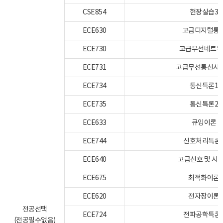
CSE854
현장실습3
ECE630
고급디지털통
ECE730
고급무선네트워
ECE731
고급무선통신시
ECE734
통신특론1
ECE735
통신특론2
ECE633
큐잉이론
ECE744
신호처리특론
ECE640
고급신호 및 시
ECE675
최적화이론
ECE620
전자장이론
전공선택
ECE724
전파공학특론
(전공필수없음)